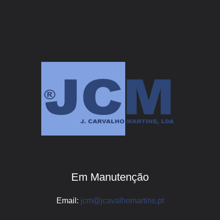
Em Manutenção
Email:
jcm@jcavalhomartins.pt